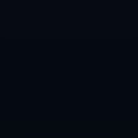
NBA／柯瑞写生涯3900颗三分球 勇士胜率重返5成.
「原创」为学生心理健康开一剂体育良方.
查看详情
查看详情
手机：18546889008
电话：0832-7457666
地址：天津市市辖区东丽区航空新城