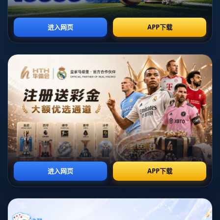
赛来说，这种私人恩怨可能会影响团队协作。尽管事件
的具体细节因涉及个人隐私而未被大肆宣扬，但其掀起
的风波仍旧值得我们探讨。
**事件影响**
对于任何一个**职业球员**而言，赛场外的争议都可
能扰乱个人的竞技状态。德布劳内在“事件”发生后的几
场比赛中表现不如从前，被外界解读为心理压力所致。
库尔图瓦也面临类似的困扰，尽管作为一名**出色的门
将**，他的技术水平毋庸置疑，但一旦思想负担加重，
难免会出现失误。
事件不仅在竞技层面产生影响，在**团队协作**及国
家队的凝聚力上也表现较为显著。在事发之初，媒体纷