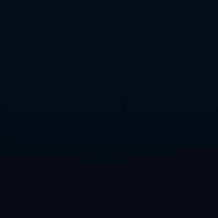
西甲第32輪皇家馬德裏0-0皇家貝蒂斯 阿紮爾傷愈復出庫爾圖瓦救險.
在刚刚结束的西甲第32轮比赛中，皇家马德里与皇家贝蒂斯以0-0握手
言和。这场比赛不仅是一场劲旅间的激烈对决，还因为**阿扎尔伤愈
复出**和库尔图瓦的神勇发挥而备受关注。 **皇家马德里**本赛季
2026-01-16T12:31:31+08:00
首页
上一页
1
2
下一页
末页