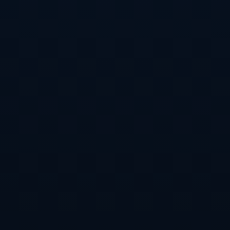
皇馬巴塞傳奇｜付$6880參加見面會卻未獲簽名 球迷：大會違條款.
**皇馬巴塞傳奇｜付$6880參加見面會卻未獲簽名 球迷：大會違條
款** *球迷追星是一種情感上的投資，而足球界的「皇馬巴塞傳奇」
無疑是體育愛好者心中的偶像。然而，最近引起廣泛討論的一件事，
卻讓
2026-01-17T12:31:34+08:00