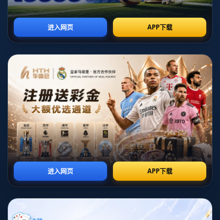
倫比的領導力與得分效率。他全場20投11中，命中率
接近六成，**31分的高效輸出足以奠定勝局**。更關
鍵的是，布倫森的助攻與籃板數為全隊貢獻了額外的支
持。他的6次助攻多數發生在關鍵時刻，幫助隊友找到
空位射籃機會。布倫森的全面表現讓人想起他上一賽季
的出色發揮，而這場比賽顯然再次鞏固他在尼克斯核心
陣容中的地位。
在比賽關鍵階段，他在最後2分鐘的連續兩記中投命
中，成功壓制了黃蜂的反撲。一位場邊評論員甚至指
出，布倫森在決勝時刻的冷靜與精準運球無異於“定海
神針”。尼克斯用更聰明的戰術運營與布倫森的高效配
合，**最終以極小的分差帶走勝利**。
### 挑戰與失落：布蘭登·米勒25投僅7中