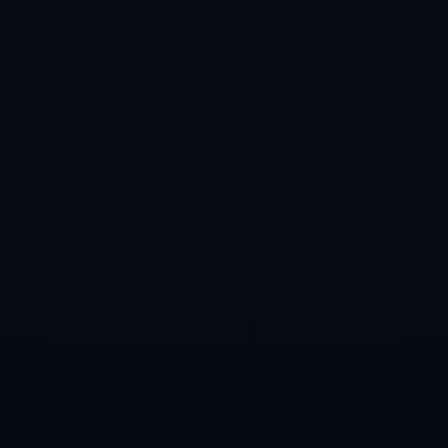
2026-08-07
2026-08-07
一下飞机就能逛博物馆？这座机场把国宝搬进航站楼.
阿斯：恩德裏克或將迎來首次國家德比，姆巴佩預計參加歐洲超級杯首秀.
查看详情
查看详情