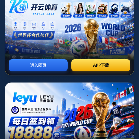
**皇马面临沙特挑战！维尼修斯罗德里戈或共赴沙特
**
近年来，中东足球市场的迅猛发展让不少欧洲大牌俱乐
部面临新的挑战，**皇家马德里（皇马）**便是其中
之一。随着沙特利雅得之星、吉达联盟等俱乐部在国际
舞台上的崛起，以及他们对于年轻球员的强烈兴趣，传
言皇马的两位巴西才俊**维尼修斯和罗德里戈**或将
共赴沙特。本文将探讨这一趋势可能对皇马以及全球足
球产业带来的影响。