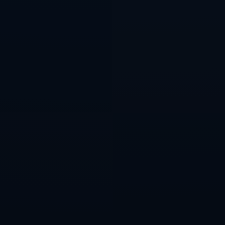
推荐新闻
2026-08-07
2026-08-07
拜仁宣布簽下萊比錫隊長薩比策 簽約至2025年.
篮球男孩萧瑟 · 9小时前.
查看详情
查看详情