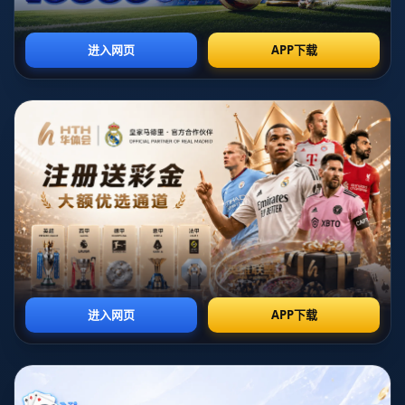
在此次亚冠联赛小组赛的揭幕战中，上海申花面对的是
来自澳大利亚的珀斯光荣。对于申花来说，这不仅是一
场争取小组出线的重要比赛，更是一次证明自己在亚洲
顶级赛场上竞争力的机会。赛前分析认为，珀斯光荣虽
然经验丰富，但在技战术和球员配置上，上海申花有实
力对抗并取得胜利。
**彭欣力与于汉超：进球英雄**
比赛开场后，上海申花迅速进入状态。在比赛进行到第
20分钟时，彭欣力在禁区外接到队友传球，果断起脚，
皮球直挂死角，帮助球队先拔头筹。这一进球不仅提升
了全队的士气，也让球迷们为之振奋。彭欣力的出色表
现展示了他在中场的重要角色，以及他对球队的巨大贡