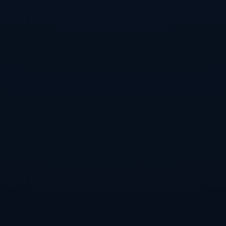
利以冲击欧战资格。
比赛一开场，热刺在孙兴慜的妙传下，由凯恩首开紀
錄。然而，下半场曼联改变战术，展现出强队底蕴。格
林伍德、卡瓦尼和布鲁诺·费尔南德斯接连得分，最终
红魔以3-1逆转取胜。有趣的是，*這場比賽充滿穆里尼
奥與其舊主之間的隱約恩怨，場外讨论更勝场内表现，
成為了一大焦點。*
---
### **衝刺階段：關鍵戰意加速分化**
伴隨英超進入收官階段，每支球隊的戰術選擇和比賽狀
態成為本轮比赛的关键信号特征。在第32轮，**曼城
**繼續稳居榜首，憑藉穩定的發揮和深厚的陣容厚度，