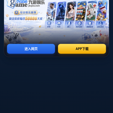
·貝爾薩（Marcelo Bielsa）的帶領下成為本賽季不可忽
視的力量。
比賽過程跌宕起伏，利物浦憑借萨拉赫和馬內的默契配
合早早取得先機。然而，利兹聯在下半场展現韌性，由
班福德（Patrick Bamford）和拉菲尼亞（Raphinha）
相繼建功，硬生生在安菲爾德帶走1分。**這場平局直
接影響了利物浦对欧冠席位的竞争，也再次证明利兹聯
是“巨人杀手”般的存在。**
---
### **保级对决：富勒姆VS狼队，抢命之战火星四溅
**
第32轮保级区的焦点对决落在*富勒姆和狼队*的身