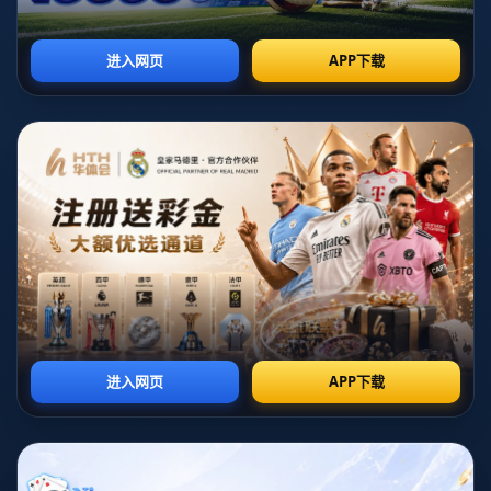
---
### **焦点战：利物浦VS利兹聯，爭四之旅遇險阻**
作為英超卫冕冠军，*利物浦*在本赛季的表现起伏不
定。在第32轮中，他們面對升班馬*利兹聯*。作為一
支以高壓逼搶和快速反擊聞名的球隊，利兹聯在馬塞洛