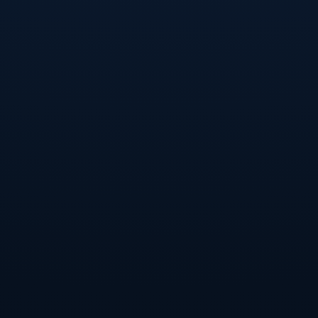
上。本場比賽，被認為是富勒姆是否能夠延续保级希望
的关键。狼队尽管处于中游，但缺乏欧战压力的他们仍
未显得懈怠。
整場比分僵持不下，直到补时阶段，狼队憑借特勞雷
（Adama Traore）的致命快速反擊，以1-0絕殺富勒
姆。對於富勒姆而言，這敗仗讓他們的保級希望愈加渺
茫。不少數據統計顯示，本场之后富勒姆的降级概率飙
升至近60%。
---
### **曼聯與熱刺：強強對話的火花**
本轮比赛另一场关键战役是*曼联客场挑战热刺*。雙方
作為英超傳統強隊，都肩負著巨大的成績壓力。特別是
熱刺，穆里尼奥（Jose Mourinho）的球队迫切需要胜