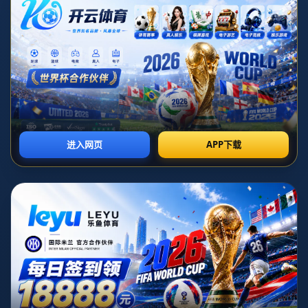
标签：
必威体育
2026-01-26T18:31:47+08:00


**東亞足球錦標賽**，作為東亞地區的重要足球賽
事，一直以來都吸引著各國球迷的熱情參與和關注。在
這場錦標賽中，*香港足球代表隊（港足）*最近以2:1
的成績險勝中華台北，為他們的晉級之路增添了亮麗一
筆。這場比賽的勝利不僅代表著港足的實力，也為其接
下來與關島的比賽奠定了良好的基礎。17日的比賽將決
定他們能否順利闖入決賽。
**比賽回顧：港足展現實力迎來勝利**