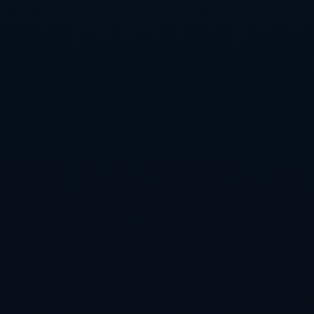
求勝決心。他們的每一步進展都為球隊的未來注入新的
希望和可能性。*