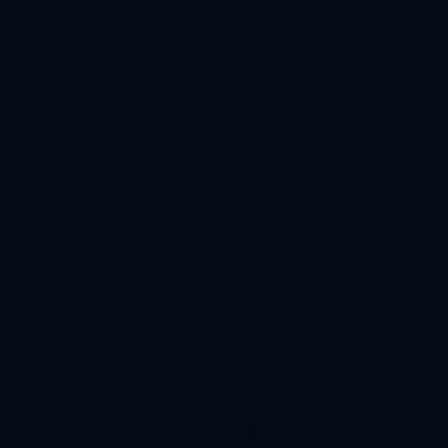
推荐新闻
2026-08-09
2026-08-09
無KD的太陽隊難求一勝 巴特勒能否助力逆轉局勢.
泳装穿搭得体，女子跳水运动员展现体育之美，为国争光.
查看详情
查看详情