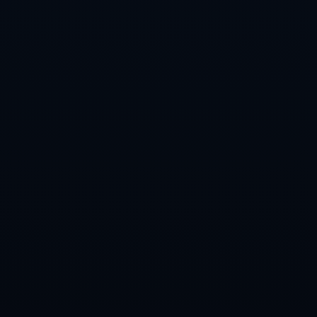
2026-08-09
2026-08-09
克萊：遇到困難是常事，相信自己，繼續堅持下去.
官方：前武汉三镇外援佩德罗-恩里克加盟云南玉昆.
查看详情
查看详情
手机：18546889008