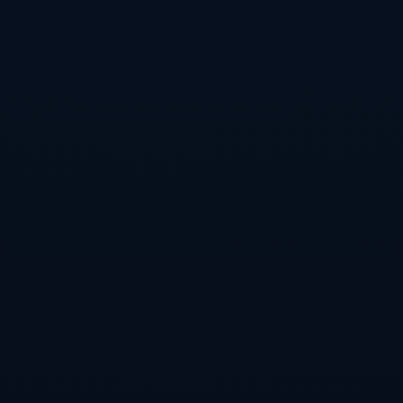
過往數據顯示，港足在與關島對陣時多次取得勝利，但
也曾因大意而損失分數。因此，港足需要在保持優勢的
同時，注重細節和現場應變能力。球迷們都期待著港足
能夠乘勝追擊，再次創造佳績，進入東亞足球錦標賽的
決賽階段。
*總之，香港足球代表隊在本次錦標賽中，以其獨特的
戰術和堅定的精神，向所有人展示了他們的競技水平和