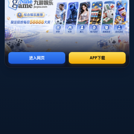
大將頭槌破門，再次取得領先，這一球也成為了此役的
*致勝關鍵*。
**關鍵選手與戰術分析**
**港足**獲勝的關鍵在於合理的戰術佈局及球員的出
色發揮。值得注意的是，核心中場球員的調度成為了比
賽的勝負手，他通過靈活的跑動和精準的傳球，頻頻威
脅對方防線，為前鋒創造了多次破門良機。相較而言，
防守端的穩健發揮則讓整支隊伍更加自信。
此外，教練根據不同階段及場上形勢，靈活地作出了調
整，這也是港足能夠在競爭激烈的比賽中脫穎而出的原
因之一。在面對關島的比賽中，相信港足會延續這一有
效的戰術模式。