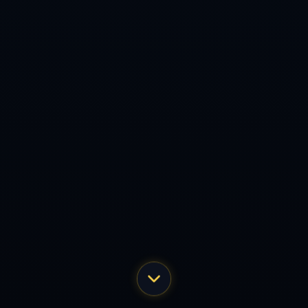
电话：0832-7457666
地址：天津市市辖区东丽区航空新城
微信客服
微信客服
必威体育
Copyright 2024
必威体育- betway必威官网 - 必威中国APP
All Rights
by
必威体育