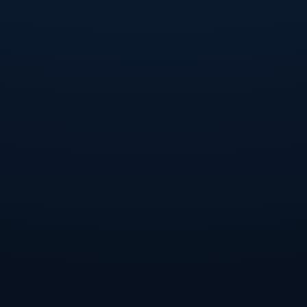
一个数字，更代表着这些企业在推动科技创新、提升管理效率、扩大
行了资源整合与优化配置。能源、交通、科技等关键行业都实现了
色低碳转型的加速推进，国家能源集团、国家电网等企业通过技
的倾斜和市场环境的优化。此前，国务院发布了一系列政策措施
为企业发展提供了优越的条件与环境。
市场潜力巨大*，消费升级、产业升级的趋势推动了市场对高质量
创新，抢占市场先机。例如，**中国电信行业**通过5G技术