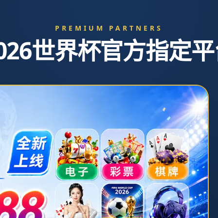
于
产品
新闻
联系
OUT
PRODUCT
NEWS
CONTCAT
委：前11月中央企业实现增加值9