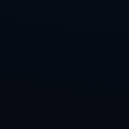
推荐新闻
2026-08-08
2026-08-0
坏消息！鲍威尔膝伤从普通酸痛发展成为髌腱炎 目前已连续缺战3场.
浙江202