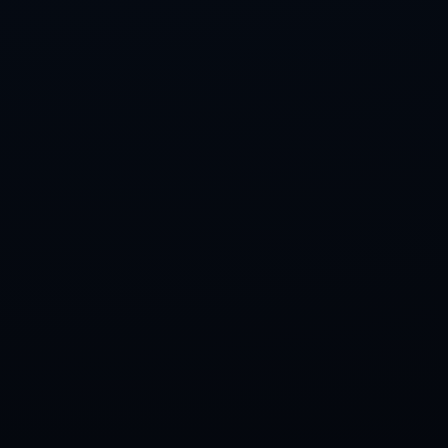
查看详情
于
产品
新闻
联系
系电话
832-7457666
客服QQ