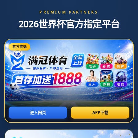
沪媒：中超首轮争议判罚，
再次把足协、中足联微妙关
系摆上桌面_比赛_助理裁判_