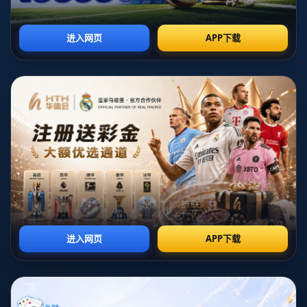
赛的运营管理权逐步移交至中足联。然而，足协依然保
留对赛事规则和裁判人员的管理和监督权。这一结构设
定使得两者之间的关系颇为复杂。在首轮比赛中，多场
比赛中的**争议性判罚**让这一矛盾进一步激化，引
发外界对当前管理体制的关注。
*例如，在某场比赛中，主裁判做出了一次关键红牌判
罚，导致比赛形势急转直下。*赛后，助理裁判的判定
与主裁判的意见分歧成为了球迷热议的焦点。无独有
偶，另一场比赛中因赛场内的一次疑似越位攻门被判为
有效进球，同样引发了对裁判尺度的不满。这些判罚引
起了媒体对足协和中足联角色分工的不满，认为当前机
制未能及时有效地处理争议。
**中超裁判权力分配不平衡的问题**由来已久。理论