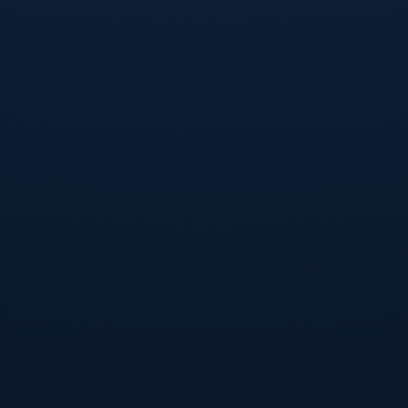
---
### **拉齐奥的应对策略与人员调整**
伤病总是足球比赛中难以避免的部分，而拉齐奥必须迅
速调整计划以应对这次变故。主帅萨里在近日的赛前采
访中提到：“球队正在研究可行的调整方案，确保卡斯
特利亚诺斯的缺席不会过于显眼。”可以想见，短期