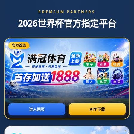
拉齐奥官方：卡斯特利亚诺
斯左大腿内收肌中度受伤.
标签：
必威体育
2026-01-26T18:31:47+08:00

