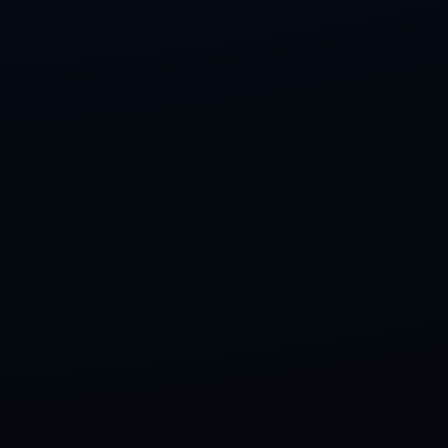
查看详情
于
产品
新闻
联系
系电话
832-7457666
客服QQ