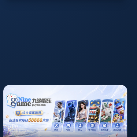
关注的时期。裁判不仅仅是绿茵场上的执法
判**吉莱特**执法，同时，由**奥利弗
比赛，裁判的每一个判罚都可能影响到比赛
事的最佳人选之一。他精确的判罚能力和果