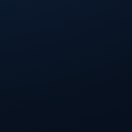
比赛的顺利进行。**这一成功案例充分展
。