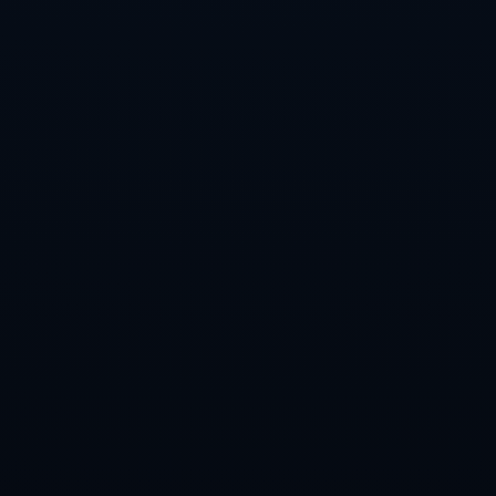
9
2026-08-09
重劍世界盃｜港隊溫哥華站摘兩銅 何瑋桁締歷史男重首登頒獎台.
[NBA]乔治30分 爵士主场力克