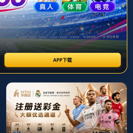
标签：
必威体育
2026-01-26T18:31:47+08:00


热刺vs曼城，奥利弗主裁布莱顿**
不仅是各支球队争夺关键积分的时刻，同样也是裁判执法安排备受
公平。本轮备受关注的赛事之一为**热刺对阵曼城**，由著名裁
目光。
相逢时，吉莱特将成为这场焦点战的公正仲裁者。对于这样一场
法经验和沉稳的场上表现而闻名，长久以来被认为是处理高压赛
了良好的声誉。