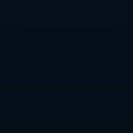
断地应用VAR技术，及时纠正了一次严重误判，赢得了广泛赞誉
练掌控。
，充分体现了裁判对足球比赛的重要性。他们的不仅是比赛的执
减少球员可能滋生的不满与冲突，从而维护比赛的可观赏性。
特在热刺对阵曼城场上的重要角色，以及奥利弗确保布莱顿赛事
验和深刻的洞察。在英超这种竞争激烈的联赛中，**裁判的表
。
西部联VS阿德莱德联.
奧利瓦裏：渴望