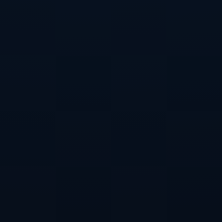
判员奥利弗执法。奥利弗素有"稳定与公正的代名词"之称，其执
队伍心服口服。**这些素质将在布莱顿的比赛中再次接受检验