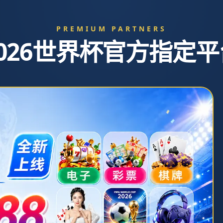
于
产品
新闻
联系
OUT
PRODUCT
NEWS
CONTCAT
判安排：吉莱特执法热刺vs曼城，