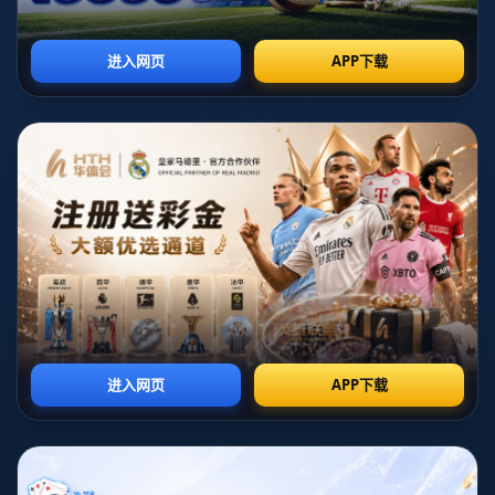
骄人的光彩。这不仅是他个人的荣耀，更是团队协作共
进的真实写照。
### **甘超的成长与突破**
在熙熙攘攘的足球圈中，甘超的进步如同一颗冉冉升起
的新星，让人不禁瞩目。他从梯队时期的默默无闻到如
今在一线队的亮眼表现，_展示了他在个人技术和比赛
理解上的长足进步_。甘超的突破不是偶然，而是长期
训练和赛事磨炼的积淀。在他身上，我们不难看到他对
比赛节奏的掌控能力和对机会的敏锐嗅觉，这些都为他
的职业生涯打下了坚实的基础。
### **团队协作的力量**
在**四川蓉城足球队**，个人能力固然重要，但更为