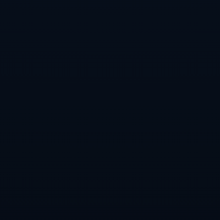
要筹码。
### **结语**
目前，贝林厄姆加盟皇马似乎只是时间问题。如果交易
顺利完成，这将成为2023年夏季最轰动的一笔转会。
这位英格兰小将是否能在伯纳乌延续传奇？我们拭目以
待！
推荐新闻