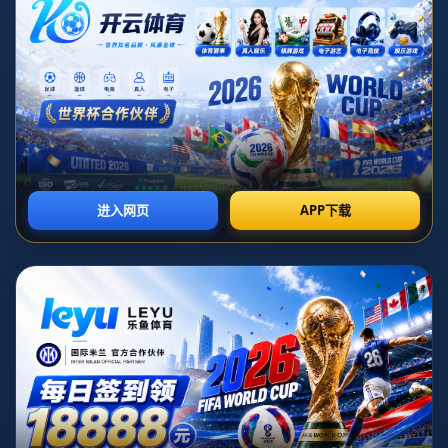
**皇马豪购瞄准英格兰天才，中场未来就在眼前**
近年来，**皇家马德里（皇马）**一直是足坛转会市
场的焦点，无论是签下年轻球员还是超级巨星，皇马总
是能吸引全球球迷的目光。而来自西班牙媒体的最新消
息表明，皇马已经基本敲定英格兰天才中场贾德·贝林
厄姆的转会。这位19岁的多特蒙德球星或将在2023年
夏季以1亿欧元的身价登陆伯纳乌，并签下一份为期六
年的长约，合约将持续至2029年。
### **贝林厄姆：天才中场横空出世**
作为现今世界足坛备受推崇的年轻球员之一，贝林厄姆
在多特蒙德的表现堪称完美。他不仅是德甲赛场上最稳
定的中场大脑，更是英格兰国家队的重要一员。年仅19