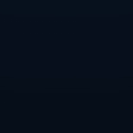
皇马近年来在青年才俊的挖掘上屡见成效。以巴西边锋
维尼修斯为例，这位在2018年以4500万欧元加盟的年
轻球员，如今已成长为球队前场的核心。他在2021/22
赛季欧冠决赛上的致命一击，帮助皇马夺得俱乐部第14
座欧冠奖杯。类似的案例让人们更加期待贝林厄姆能否
在未来带来同样的价值。
### **皇马究竟拥有哪些“筹码”？**
值得注意的是，尽管曼城、利物浦甚至切尔西等英超豪
门也对贝林厄姆表现出了浓厚兴趣，但皇马的吸引力似
乎更胜一筹。作为欧洲最具历史底蕴的俱乐部之一，加
入皇马不仅意味着金钱，也意味着球员的职业声望将达
到巅峰。球队的欧冠历史战绩、完善的青年培养系统以
及品牌影响力，成为吸引贝林厄姆等优秀年轻球员的重