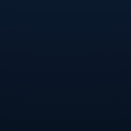
姆的到来，很可能是为了进一步夯实阵容，确保球队未
来十年在中场上的竞争力。倘若贝林厄姆与上述两位法
国新星联手， **“新银河战舰中场三核”** 或许就此诞
生。
### **1亿欧元天价是否物有所值？**
以1亿欧元的价格签下一位19岁的球员，这不仅是豪
赌，更需要承担一定风险。然而，回顾皇马的历史，我
们不难发现球队从未在培养年轻球员方面吝惜投资。比
如在 2013年，大手笔签下威尔士天才贝尔；2019年豪
掷1亿欧元将比利时核心阿扎尔带到伯纳乌，尽管后者
表现差强人意。皇马高层显然更在意球员的潜力是否能
够转变为长期价值。
此外，贝林厄姆的多面性格外吸引人。他不仅能胜任中