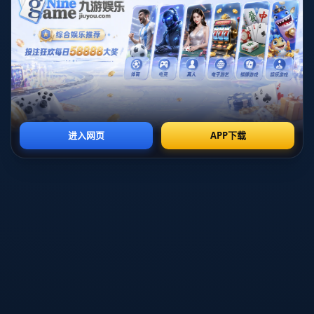
来，皇马一直在稳步重建中场阵容。目前，球队中场三
驾马车 **莫德里奇、托尼·克罗斯与卡塞米罗**均已步
入职业生涯晚期（尽管后者已经转投曼联），这给俱乐
部未来中场的运转提出了挑战。
在这种背景下，皇马会大手笔引进年轻球员来接班可谓
情理之中。2019年，皇马签下法国新星卡马文加，
2021年又购入了另一位法国中场楚阿梅尼。而贝林厄