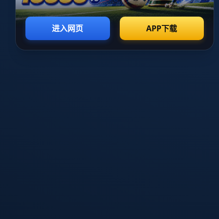
### **为何2000万美元并非“意外”？**
当前NBA的工资帽每年都在上涨，球员
同不足为奇。例如，看看近年来的相似案