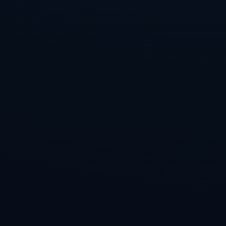
### **沃克对下家球队的潜在吸引力**
接下来，我们可以探讨这种薪资预估对联
点的队伍而言，沃克都是一个理想的签约
1. 像犹他爵士这样年轻核心较强但缺少