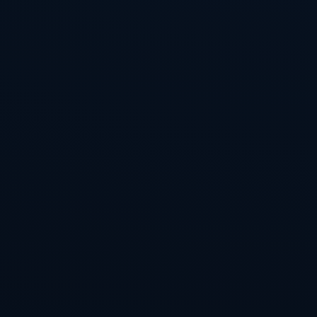
2. 鲍比-波蒂斯（Bobby Portis）
与上述球员相比，亚历山大-沃克尽管还未
性与灵活性，而沃克恰恰兼具这两项特质