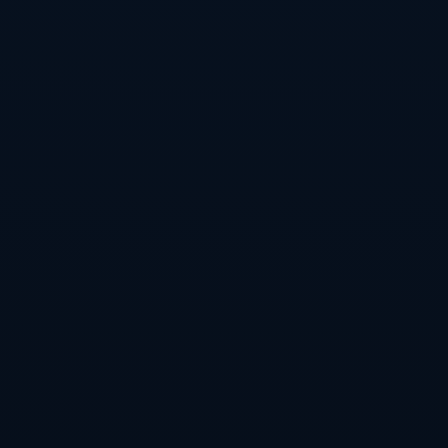
作为一名角色球员，在2022年也获得了一份4年4900万美元的合同。
达到全明星级别，但他多样的技能和发展潜力让2000万美元的均
**。他的组织能力、外线投射以及防守能力使得他能在各种阵容