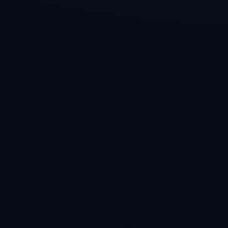
2. 波特兰开拓者在利拉德交易后或许需
因此，尽管新合同比起NBA中顶尖球星*
的“万金油”。
### **市场竞争加剧助推合同上涨**
**亚历山大-沃克的新约预估上探200
的“自由球员争夺战”中，高薪成为常态。
最近几年，这一现象在许多角色球员的身
合同，凸显了市场对于这些全能型球员的