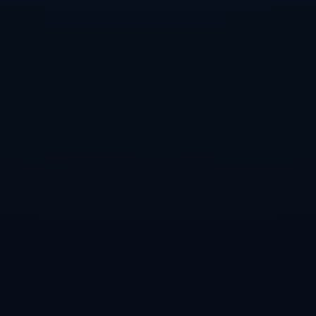
盟其他GM的意义。对于那些在新赛季希望加强阵容深度的季后
目标。比如：
经验带动的球队，沃克或成为完美补充。