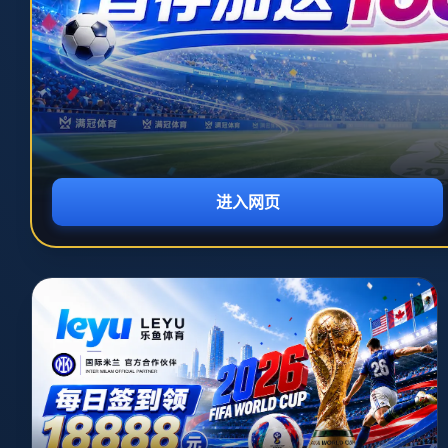
**联盟一些高管预计 亚历山大-沃克新约均
近年来，NBA球员薪资水平节节攀升，尤
沃克（Nickeil Alexander-Wa
了现今NBA市场环境的动态变化。
### **亚历山大-沃克的崛起之路**
亚历山大-沃克自2019年通过选秀进入
迅速在球队中站稳脚跟。*尤其是最近一
为替补席上的尖兵，还是首发阵容的可靠
数据显示，沃克在2022-2023赛季场
加分，更让联盟中的其他球队管理层看到了