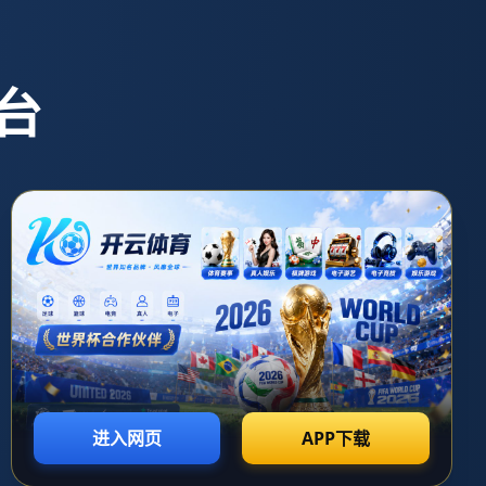
联系电话
0832-7457666
亮10回复.