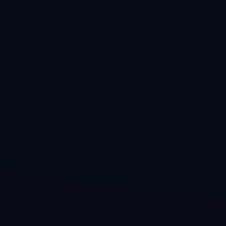
### **结论：选择权在于教练的战术布置*
究竟谁能担任闫鹏飞的最佳替补，不单单
是第一选择；如果更强调篮板和护框，刘
**王哲林或许短暂缺席，但球队的希望并
英超第3輪熱刺1-0狼隊 凱恩頭球
推荐新闻