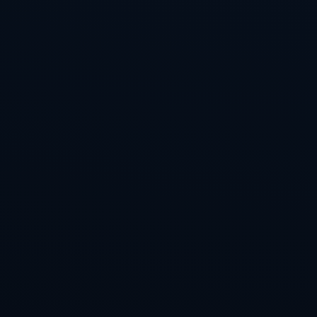
| 董瀚麟 | 8.5 | 6.3 | 109.2 | 经验丰
| 范子铭 | 10.2 | 6.8 | 104.8 | 机
| 刘传兴 | 6.7 | 9.1 | 110.5 | 身
从数据来看，三位球员各有优势。如果需
势会让他更有竞争力。而董瀚麟可以作为“
---
### **案例分析：替补球员如何改变比赛*
以范子铭为例，在前些赛季对阵新疆队的关
场上的不利局面。这种表现足以证明，只
同样以刘传兴为例，在上一赛季的某场比赛
气势也为他赢得了大量的球迷支持。
---