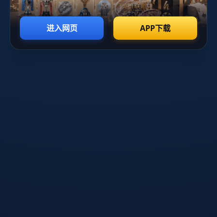
一定的进攻威胁和防守能力。董瀚麟曾在多支队伍效力，是一个即
补席上提供稳定的防守。在部分比赛中，他也展示过高效的得分手