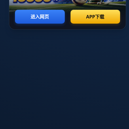
### **热门候选人分析**
#### **1. 董瀚麟**
这位球员拥有丰富的职业经验，并且具备
下对抗**能力虽不如王哲林，但能在替