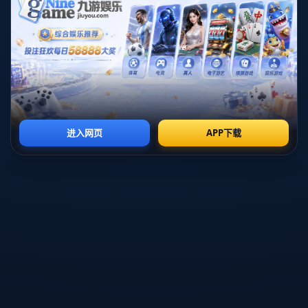
场和后防线之间进行有效的连接。”如法甲的卡瓦尼，
他在巴黎圣日耳曼的时期就是一个典型例子，不仅能定
位射门得分，同时也能够积极回撤、组织进攻，为队友
创造空间。
### 案例分析：布羅亞的战术转型
为了更好地适应球队的节奏，布羅亞正在不断调整自己
的踢球风格。在过去的一个赛季，他的助攻数有所增
加，这显示出他正在逐步成为一名更全面的球员。
以对阵切尔西的比赛为例，布羅亞在这场比赛中的表现
非凡。他不仅打入关键一球，还助攻队友，使得整个进
攻线非常活跃。这场比赛的表现无疑打破了外界对他只
是"射门者"的刻板印象。