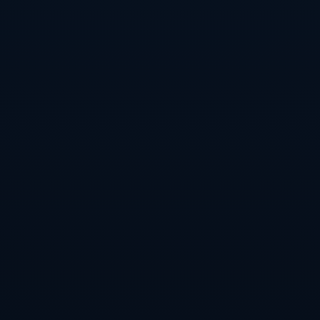
### 球迷的期待与责任的平衡
作为一个足球运动员，尤其是像布羅亞这样的中锋，进
球的责任始终在肩。然而，他及其教练组也意识到，在
现代足球的框架下，更加全面和多变的中锋才是球队所
需要的。这种角色的转型，不仅是一种责任，更是一种
荣誉。
在当前的足球世界，成为一名全能中锋可能是每个年轻
球员的未来目标。布羅亞正在这条道路上坚实前行，他