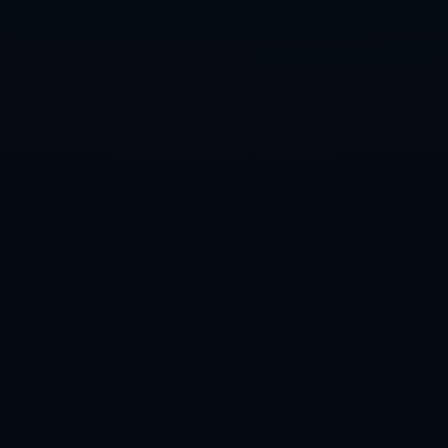
2026-08-08
2026-08-08
意天空预测尤文意杯首发：弗拉霍维奇首发中锋，穆阿尼踢右边锋.
【中超】青岛海牛vs青岛西海岸比赛结果：青岛海牛(2-2)青岛西海岸比分战报(2025年02月23日).
查看详情
查看详情
手机：18546889008
电话：0832-7457666
地址：天津市市辖区东丽区航空新城