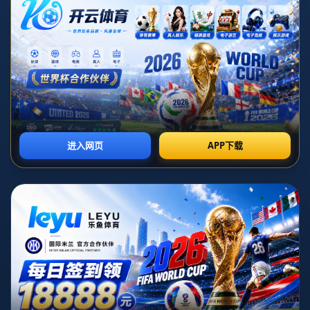
标签：
必威体育
2026-01-26T18:31:47+08:00


在当前赛季的全国女排联赛中，**天津女排再次展现出
强大的实力**，成为冠军的有力竞争者。作为国内最具
竞争力的女排队伍之一，天津女排一直以来都是众多对
手难以逾越的鸿沟。此次，她们不仅在比赛中表现出了
强大的整体配合能力，更是在关键时刻展现了个人的高
超技术，尤其是丁霞，她的暖心之举更是赢得了无数赞
誉。
**天津女排的整体表现**无疑是令人为之侧目的。在
对战沪苏等强劲对手时，她们依然保持了高水平的竞技
状态。尽管沪苏两队因伤病问题面临阵容调整的困境，
但天津女排并没有掉以轻心。在赛场上，她们始终保持