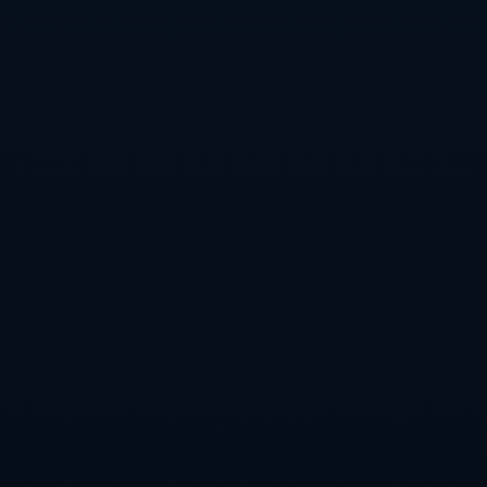
方面全面提升，才能立于不败之地。