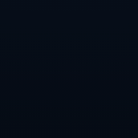
推荐新闻
2026-08-07
2026-08-07
斯基拉：那不勒斯继续商谈引进阿德耶米，加纳乔7000万欧价格太高.
CBA：全主力出战 “齐鲁德比”二番战今晚上演.
查看详情
查看详情