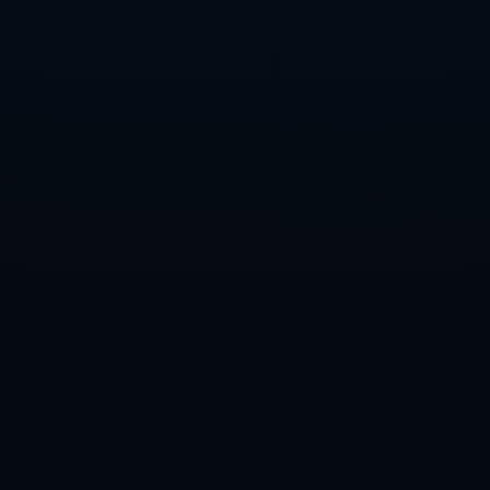
2026-08-07
2026-08-07
歐文表示球隊表現無畏 每位球員在進攻端都做出貢獻.
还有谁黑？赵睿15+5+5 最关键时刻男篮队长站出来_关岛队_中国队_篮板.
查看详情
查看详情
手机：18546889008