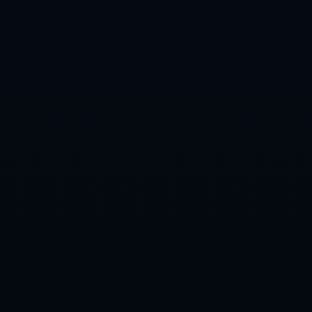
查看详情
查看详情
手机：18546889008
电话：0832-7457666
地址：天津市市辖区东丽区航空新城