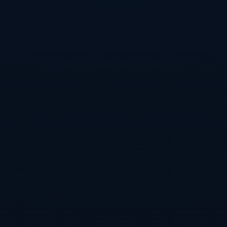
折。
### **数据亮点：魔术全队闪亮，小瓦格纳统领战局
**
从数据上看，小瓦格纳的表现堪称完美：出战32分钟，
砍下**23分、7篮板**，并在关键时刻多次站出来为球
队提供帮助。班凯罗贡献了20分6篮板，福尔茨也交出
了15分7助攻的全面数据，三人合力掀起了魔术的得分
狂潮。
相较之下，奇才方面稍显黯淡。普尔虽然拿下全队最高
的16分，但效率偏低，无助于改变战局。而库兹马也有
全场13分入账，不过他在关键时段黯然失色，未能展现
出领袖风范。数据反映出的不仅是两队在结果上的差