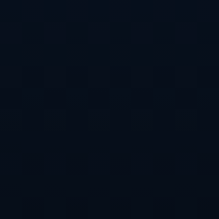
距，也彰显了魔术均衡的阵容深度和出色的战术执行
力。
### **案例分析：奇才与魔术发展路径的差距**
这场比赛可以说是两支**重建期球队**截然不同发展
路径的缩影。魔术以稳扎稳打法培育年轻核心，小瓦格
纳等球员在成长中已经具备稳定输出能力。而奇才虽然
也拥有普尔和库兹马这样的明星球员，却在建队方向上
缺乏清晰规划，导致阵容之间缺少默契。
此外，在防守上的态度和执行力，更是凸显了两队差
距。魔术在比赛中始终保持积极的防守轮转，而奇才则
多次被对手从外线和内线双重打击攻破，这显示出奇才
目前不仅阵容深度不够，还存在人员协调和防守意志缺
失的问题。