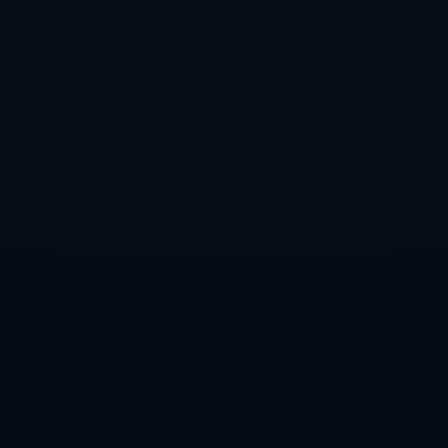
**结语：魔术用一场大胜证明了年轻天赋的强大力量，
而奇才的六连败则敲响了警钟。**
推荐新闻