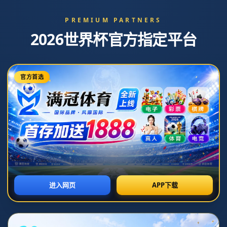
距離西部第五名僅差1.5個勝
場 文班表示這提醒我們西部
的頂端並不遙遠.