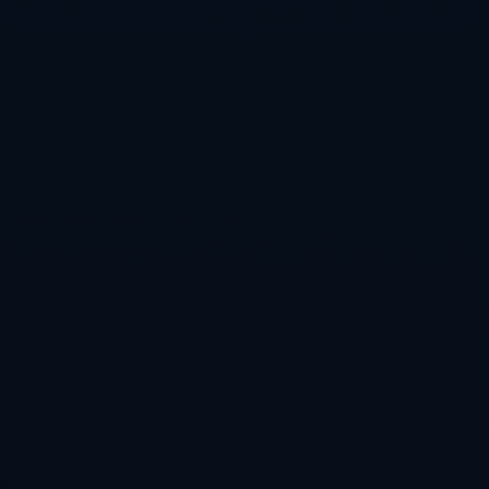
## **西部的“微差”格局：一切皆有可能**
NBA的魅力在于不确定性，而今年的西部赛区更是将这
种*不确定性*发挥到了极致。任何球队无论当前表现如
何，都并未被彻底排除出竞争行列。而“**距离第五名
仅差1.5个胜场**”，这样的现实不仅是提醒，更是希
望。