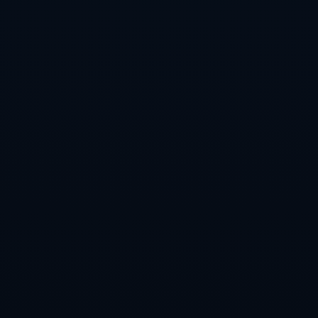
对于像马刺这样的年轻球队，他们的未来高度或许不仅
是西部第五，而是更高的目标。正如文班所说，“西部
的顶端并不遥远”，这将是所有球队、甚至是球迷的共
同期待。
推荐新闻