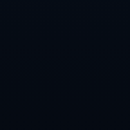
2026-08-11
2026-08-11
世界杯見證友誼情深！ 阿奎羅賽後第一時間衝入球場祝賀梅西+穿上球衣高舉大力神杯！.
賽前整裝待發 米切爾貢獻22分7助攻 馬卡砍下26分7助攻 騎士四人得分超過20順利戰勝爵士迎來五連勝.
查看详情
查看详情