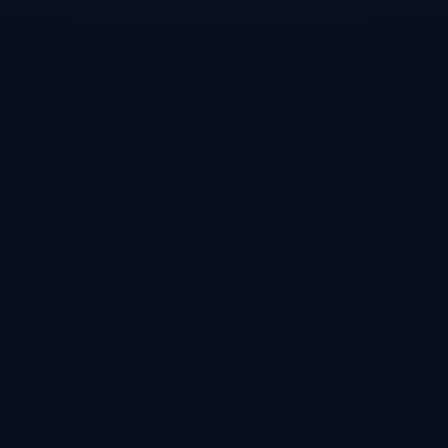
**展望未来，齐心奋进**
在即将到来的比赛中，中国羽毛球队已经为赛事做好了
充分准备。从陈雨菲和陈清晨的领衔出战，到新生代选
手的毅勇拼搏，团队的目标不仅是争夺冠军，更是培养
下一代羽坛领军人物，以延续中国羽毛球的辉煌传统。