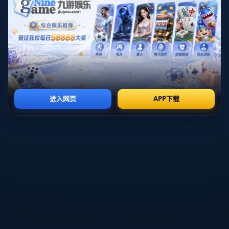
**策略与应变，赛场之道**
在全球羽毛球竞技中，战略与应变能力往往决定了比赛
的成败。中国队此次以"以老带新"作为比赛策略，意味
着要在比赛中更灵活地调整战术。以陈雨菲为例，能够
根据对手的风格迅速做出攻防调整，而陈清晨的表现也
证明了她在压力下冷静处理局势的能力。新生代选手则