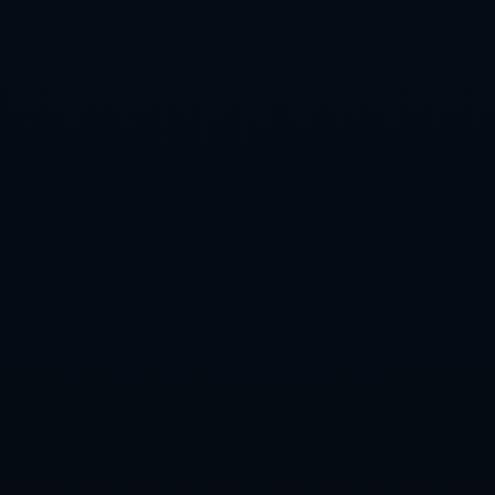
2026-08-09
2026-08-09
人才报告显示：未来10年“紫领”人才需求或超3100万.
因实施足球流氓行为，一名身为警员的阿森纳球迷被警方开除.
查看详情
查看详情