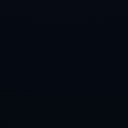
2026-08-09
2026-08-09
羅密歐·貝克漢姆加盟布倫特福德！貝克漢姆之子正式登陸英超！.
附加赛上演生死战，瓜迪奥拉想跟安帅斗法，还要靠丁丁帮忙.
查看详情
查看详情
手机：18546889008
电话：0832-7457666
地址：天津市市辖区东丽区航空新城