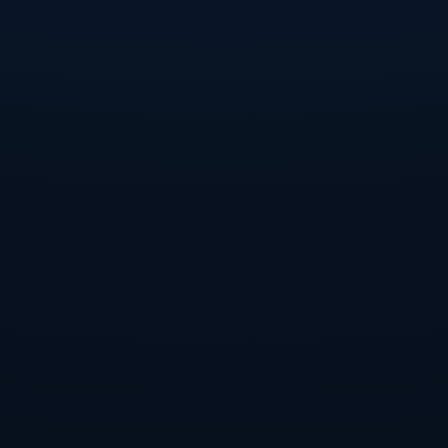
巴佩和李刚仁**的个人能力，也通过全队的默契协作和
整体战术运作，成功压制了图卢兹。这不仅是以个人为
突出的赛场表演，更是球队整体力量的最佳证明。
**PSG在这次法超杯中再次展示了他们卓越的团队协作
能力与战略灵活性**，他们的成功不仅仅取决于明星球
员的表现，也得益于教练团队的精心策划和每个球员的
全力以赴。
从中也可以看出，图卢兹虽然未能取胜，但他们在防守
端的一些策略调整，以及对抗强大对手时展示出的顽强
精神，也为我们提供了不少启示。尽管在结果上不如人
意，他们在比赛过程中对PSG进行的坚韧抵抗值得称
赞。
总的来说，法超杯这场比赛为即将到来的法甲联赛提供