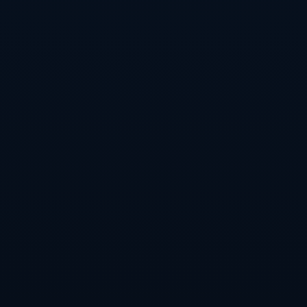
了不可多得的“**风向标**”。各支球队的重要战术调整
和球员表现，将影响新赛季的走向。而PSG如何在新赛
季继续保持这种强势，是球迷和媒体共同关注的焦点。
这场胜利无疑为他们的新赛季征程开了个好头，也为球
队注入了更多信心与期待。在未来的比赛中，我们期待
看到更多来自**巴黎圣日耳曼**以及其他法甲球队的
精彩表现。