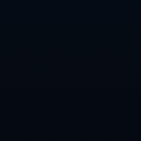
2026-08-08
2026-08-08
加斯佩里尼：没打算冒犯卢克曼；我不会再和亚特兰大续约.
《太陽報》：貝克漢姆發短信支持馬奎爾，告訴後者要擡起頭！.
查看详情
查看详情