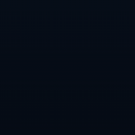
推荐新闻
2026-08-08
2026-08-08
浓眉伤情加剧！独行侠无奈官宣！詹姆斯发言有深意，湖人偷着乐.
詹姆斯40岁之前都是球队老大，是时候让出老大位置.
查看详情
查看详情