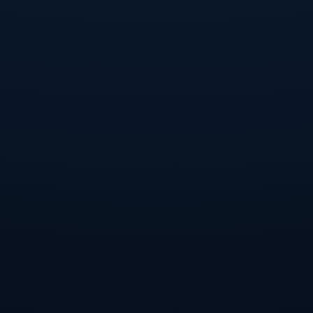
**对意甲积分榜的影响**