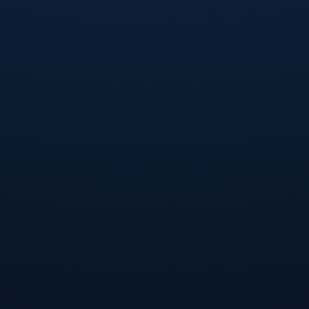
表现越来越成熟，不仅在防守端表现出色，还在进攻端屡有斩获
。他希望在中超联赛中证明自己的实力，同时也不忘自己的初心
，正如他所言：“归来仍是好汉。”这样的决心不仅体现了他对团
栋显得更为理智和务实。他深知留洋并非易事，需要的不仅是实
赛经验无疑是每位足球运动员梦寐以求的经历。王钰栋希望借此
先驱者的成功，让我们看到留洋经历如何改变他们的职业生涯。
展带来无形财富。**武磊的努力和坚持**，则证明了中国球
榜样。