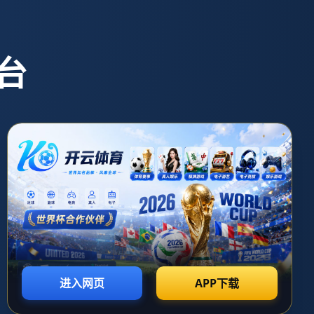
联系电话
0832-7457666
队40亮390回复.