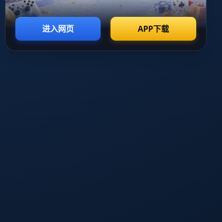
有着更为远大的梦想——效力于国际赛场。
平联赛中磨砺自己，才能为将来的国际挑战