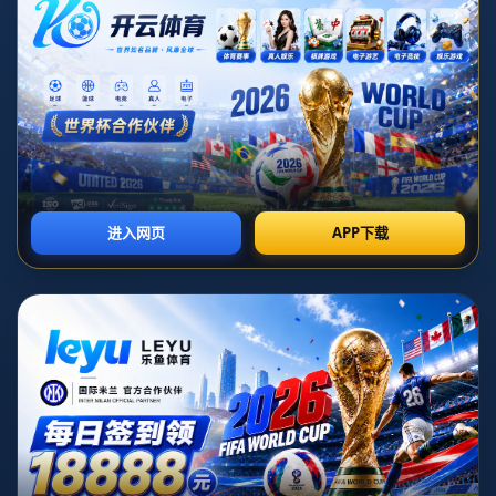
标签：
必威体育
2026-01-26T18:31:47+08:00


**前言：** 在竞技体育中，三连败可能是难以承受
的，但对于某些团队和教练来说，它反而成为激发潜力
的契机。近期，杨鸣的一番言论引起了广泛关注。他自
信满满，称他的球员们并不需要额外的激励，因为他们
曾多次在悬崖边缘成功翻身。这种心态不仅反映了他对
球员能力的信任，也引发了我们对失败与成功关系的深
思。
**文章主题：新生于困境——杨鸣的“无所畏”心态**
在体育竞技中，“三连败”往往是球队面临的最大考验之
一。杨鸣的自信表述并不是对失败的轻视，而是**对球
队潜力深信不疑**。这位教练坚信，陷入困境反而能使