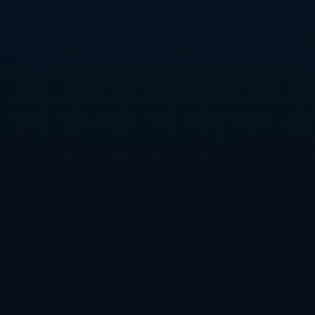
革新；最后就是**爆发与反击**，在找到节奏后，迅
速恢复战斗力，实现三连败后的逆袭。
总之，杨鸣所倡导的积极心态启示我们，**成功并非达
成状态，而是一种持续的过程**。在面对困境时，关键
是保持对能力的信心和对未来的期待。这种信念不单适
用于赛场，也是我们在生活中的宝贵财富。