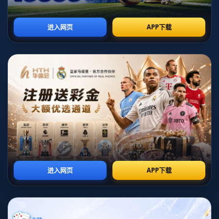
球队获得成长的机会。他认为，失败并不意味着终点，
而是重新调整和加强的契机。从历史来看，许多伟大的
运动团队在低谷时反而增强了韧性，从而取得长足进
步。
**案例分析**：在NBA2006年季后赛中，迈阿密热火
队曾面临0-2落后的绝境。然而，在主教练帕特·莱利的
激励下，球队奋起直追，最终逆转赢得总冠军。莱利并