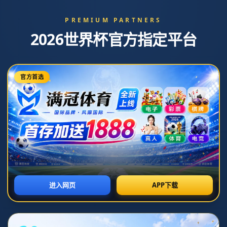
三連敗無所謂 楊鳴自信稱球
員不需激勵 以前也是在懸崖
邊翻身.