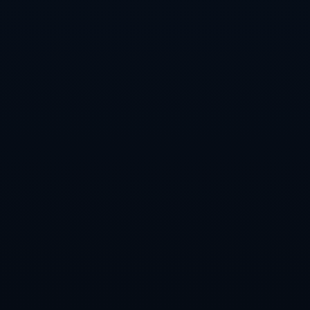
盾，其实更像是一对长期伴侣在关系中的意见分歧。在情感和利
何，拉莫斯与皇马注定会在足球圣殿中，留下不可磨灭的印记。*