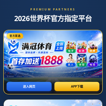
中超第6輪武漢長江1-2上海
海港 徐新首開紀錄恩迪亞耶
倒鉤破門.