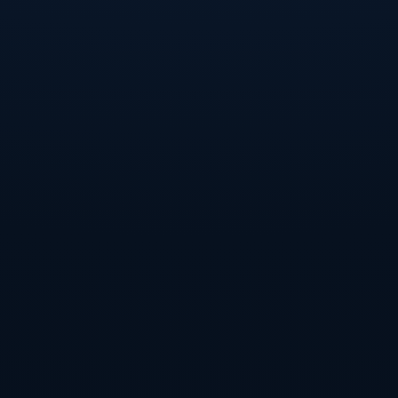
然而，上海海港并没有因此让比赛滑向平局的结局，而
是在教练的战术调整下增强了进攻力度。在比赛最后20
分钟，他们利用武汉长江体力下滑的劣势频频施压。最
终凭借一次角球机会，由外援头球再次改写比分，帮助
上海海港以2-1取得胜利。