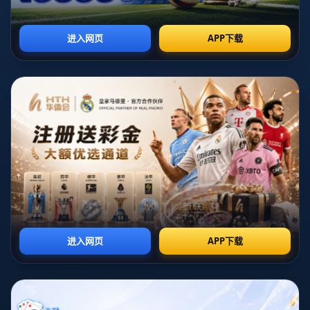
绝佳机会。
**徐新首开纪录**
比赛刚开始不久，上海海港就利用他们娴熟的技术和默
契配合控制了场上节奏。**徐新**在比赛的第20分
钟，利用对方后防失误，巧妙地将球送入对方大门，**
为上海海港首开纪录**。这一进球充分体现出徐新的个