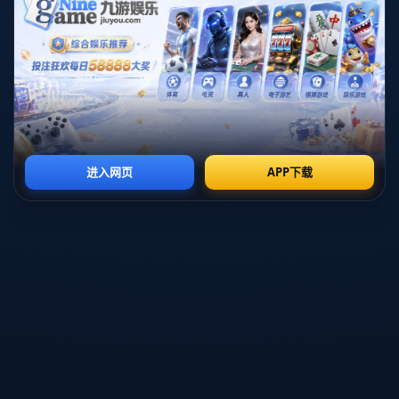
人能力和果断决策，在关键时刻展现出关键球员的价
值。
**恩迪亚耶的倒勾破门**
武汉长江并未因失球而气馁，他们在球场上迅速调整策
略，加强了中场的拦截和边路突破。在下半场，武汉长
江通过一次快速进攻，由**恩迪亚耶**展示出惊人技
艺，**一记精彩的倒勾射门**将比分扳回1-1。这一破
门技惊四座，让场上的气氛瞬间达到高潮。
**上海海港锁定胜局**