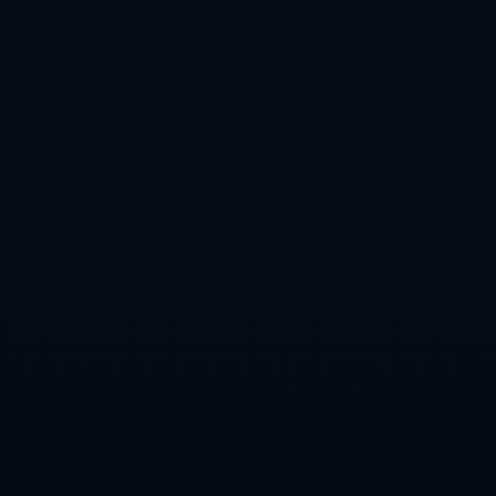
2026-08-08
2026-08-08
轉會｜拿坡里神鋒要求離隊 傳利物浦有意 PSG出4倍人工終成贏家.
意大利杯淘汰赛——国际米兰VS拉齐奥比分推荐 客队状态平平，主队盼抓住晋级先机.
查看详情
查看详情