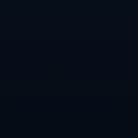
推荐新闻
2026-08-08
2026-08-08