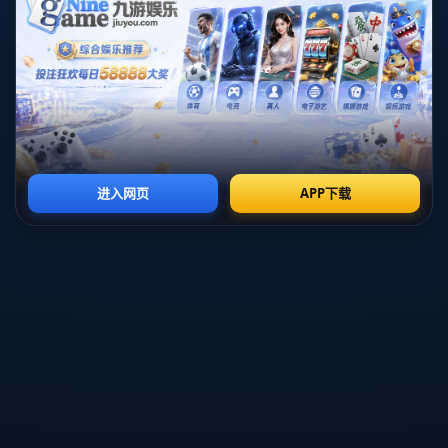
些*尚且健康的球員*來撐起場上的重任，例如早前表現
優異的替補球員如柯蒂斯·瓊斯和若塔，他們的靈活調
度可能在關鍵時刻發揮重要作用。此外，利物浦可能需
要在場上進行戰術微調，縮小進攻壓力，強調防守，以
減少進一步的傷病風險。
**等待新力軍崛起**
除了依賴現有資源，利物浦還必須將目光放到未來的潛
力新星上。這段時間或許是發掘青訓球員的契機，對於
年輕球員來說，這是展示實力並為自己爭取常規上場時
間的好機會。青訓系統一直是利物浦驕傲的資產，而充
分利用這一資源或許是解決目前困境的關鍵。
**他山之石：其他球隊的案例**
回顧過去，球隊面臨類似傷病潮時的成功案例不少。譬