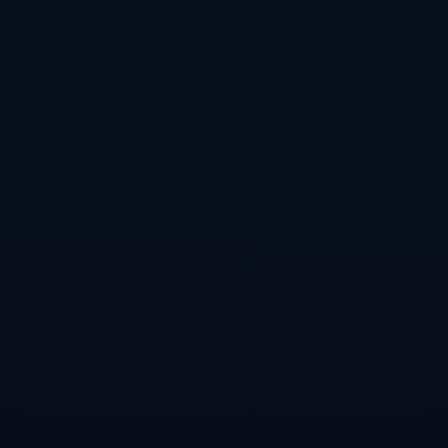
论是出于对比赛的热爱，还是对球员个人成长的关注，
内马尔的重返赛场无疑成为了足球历史上值得铭记的一
刻。这无不昭示着，伟大的球员从不被轻易打败，他们
的故事总能掀起新的篇章。