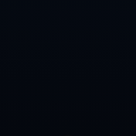
手机：18546889008
电话：0832-7457666
地址：天津市市辖区东丽区航空新城
微信客服
微信客服
必威体育