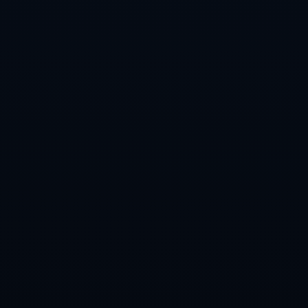
查看详情
查看详情
2026-08-06
2026-08-06
[体操]丘索维金娜复出 50岁仍要拼.
应对寒潮降雪 北方多地多措并举保暖保供.
查看详情
查看详情