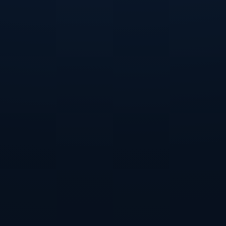
**启示与反思**
这种成功的背后，又给中国足球的发展提供了哪些启示
呢？中国足球曾经面临着技术不足、配合不力的问题，
而海港和武磊用实际行动告诉我们，**通过科学的训练
和不懈的努力**，任何不利因素都是可以克服的。这不
仅是对其他俱乐部的鼓舞，也是对国家队的巨大激励。
**回顾与展望**