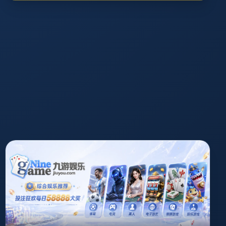
*何诗蓓**再次在100米自由泳项目中冲
了广泛的讨论，也令我们对运动员的持续高