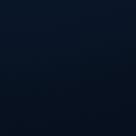
际赛事上多次夺得奖牌，以其稳健的比赛表
誉。不过，游泳赛场瞬息万变，即便是经验