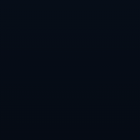
育投入的不断增大，国际泳坛的竞争愈发激烈。在这一切变化中
*何诗蓓的比赛经历**无疑给我们上了一课，那就是保持领先
成功是面对全球竞争时展现的勇气和坚持。