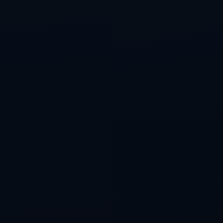
，许多新秀涌现出来，他们拥有极佳的竞技
地位需要持续的努力和创新。即便未能如愿获