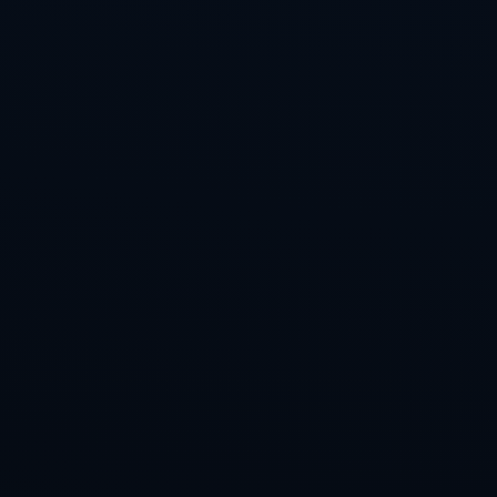
**全球化竞争形势**
随着游泳技术的不断演进和世界各国对体
状态和实力，在比赛中发起猛烈的挑战。*
得奖牌，她的表现依然是一种成功，这种
**展望未来**