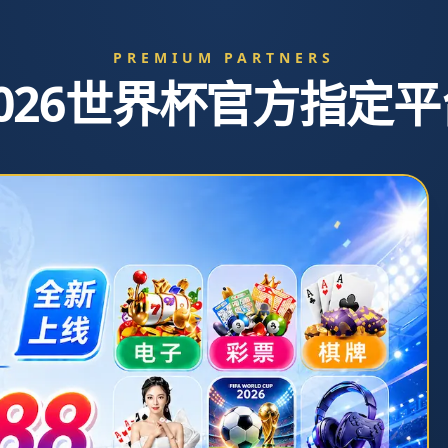
于
产品
新闻
联系
OUT
PRODUCT
NEWS
CONTCAT
篮球——NBA常规赛：勇士不敌湖人