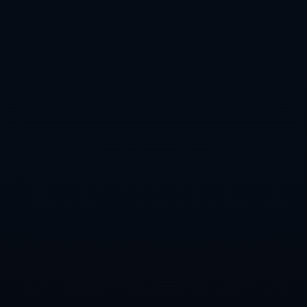
、孙颖莎自动入围.
曼联泄密人最近暂
6
2026-08-06
联合国代表：将推动尽快解决利比亚危机.