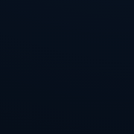
### **湖人胜利经验：防守与团队是关键*
回顾湖人的胜利，我们可以总结出几点成
1. **防守至上**