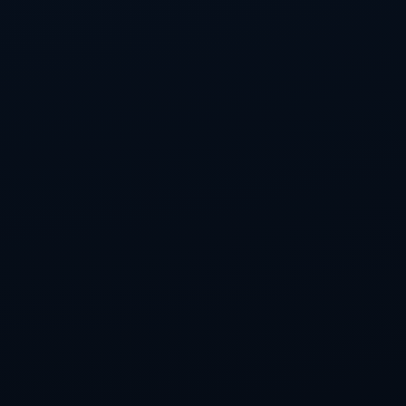
对勇士主要进攻点的精准分析。湖人球员在
的关键时刻，湖人将球权分散到不同球员手
这场失利更像是一面镜子，提醒球队必须及时
，无疑关系着两队未来在季后赛中的表现。