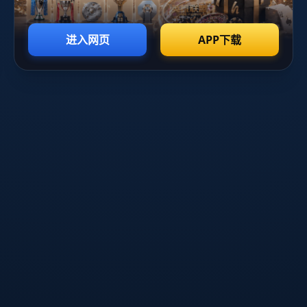
重要作用。**奥斯汀·里夫斯**的精准投射，搭配安东尼·戴
围绕团队协作展示了对比赛的控制力。而勇士却因替补火力不足
体系，但从本场比赛来看，这一体系的短板也暴露无遗。以下是
容在面对湖人队拥有**安东尼·戴维斯**的内线时却显得有些
挡湖人的二次进攻机会。
分，而勇士的替补席整体表现平平，无论是效率值还是防守质量
种问题更加明显。