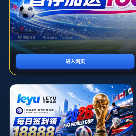
**篮球——NBA常规赛：勇士不敌湖人**
近日，在NBA常规赛的一场焦点战中，
不仅展现了湖人和勇士不同的风格碰撞，还
也为双方接下来的赛季走势埋下了悬念。
---
### **比赛回顾：湖人团队战胜勇士个人
本场比赛的最大亮点在于湖人队的团队配合
为球队注入强大的火力。然而，这一切仍不
物，砍下26分、8次助攻的全面数据。在他