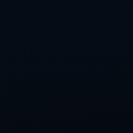
停活动 阿莫林疯了一样查内奸.
2026-08-06
因实施足球流氓行为，一名身为警员的阿森纳球迷被警方开除.
近期有致头晕的“新毒株”？多种呼吸道感染高发！专家提醒.