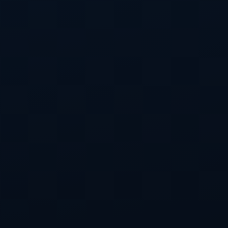
更多球迷，也可能吸引更多赞助商的关注，