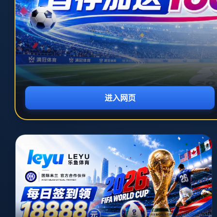
**C罗迎强力队友！齐耶赫将加盟利雅得胜利
在足球界，超级球星的转会一直是一大热门
加盟。这一事件不仅为足球爱好者带来了
影响呢？
### 齐耶赫的加盟契机
哈基姆·齐耶赫是一位备受瞩目的边锋，
技术能力。齐耶赫的到来，无疑为利雅得胜
极高的比赛阅读能力和丰富的经验，预计