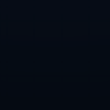
8
2026-08-08
完美工兵锋线——DFS在湖人渐入佳境，总是出现在需要他的位置.
查看详情