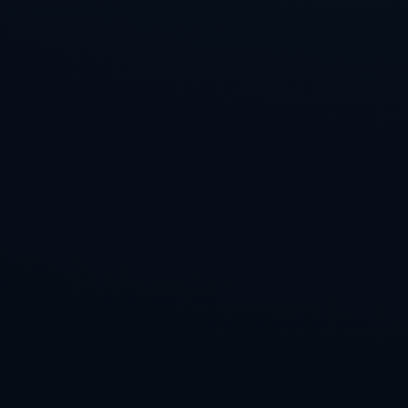
综上所述，齐耶赫加盟利雅得胜利无疑是
影响。这样的组合，不仅令利雅得胜利如
奧利斯渴望加盟曼聯，紅魔