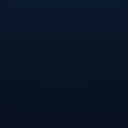
球队的绝对核心。尽管他凭借个人能力经常能独自解决比赛，但现
这位荷兰边锋的速度、传球和射门能力与C罗的技术特点**完美
是一个令人激动的看点。
东及全球的足球关注者。过去**几年**，中东足球市场不断
及。例如，通过引入诸如C罗和齐耶赫这样的明星球员，利雅得
，明星球员的效应是非常显著的。以巴黎圣日耳曼为例，自从内