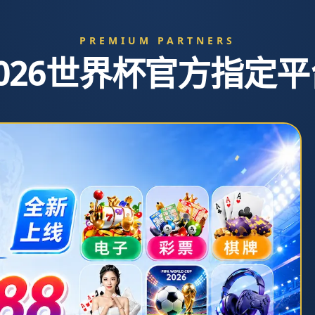
于
产品
新闻
联系
OUT
PRODUCT
NEWS
CONTCAT
友！齊耶赫將加盟利雅得勝利！簽約至