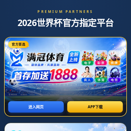
媒体人：不该赢的又把该赢
的赢了 小破网眼瞅着就去打
附加赛了....