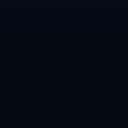
2026-08-07
2026-08-07
拜仁主席：引進凱恩極為出色，但轉會費用異常高昂.
21／22賽季歐冠聯賽貝西克塔斯陣容.
查看详情
查看详情
手机：18546889008