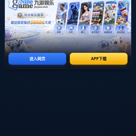
理素质、现场发挥等诸多因素均可能影响比赛结果。这
种不确定性激发了观众们对体育赛事的热爱，也让人们
对“小破网”这样的球队心生敬佩。
**3. 从“小破网”看团队配合的重要性**
在小破网的成功故事中，团队的完美配合尤为关键。球
员之间的默契、主教练的决策、后勤团队的支持，缺一
不可。这种*团队配合*往往在压力下显得尤为重要，正
是它帮助小破网在强手如林的比赛中脱颖而出。这个案
例再次印证了团队合作的重要性，即使个人能力突出，
也需要团队的共同努力才能实现更大的目标。
**4. 对未来的启示**