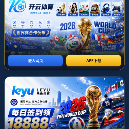
标签：
必威体育
2026-01-26T18:31:47+08:00


**前言：惊喜与意外总是交织在竞技场上，正是这些不
确定性，让体育比赛充满了魅力。最近，一些备受关注
的比赛中诞生了意料之外的结果，引发了广泛讨论。**
在最近的体育赛事中，一支小众球队以其意想不到的胜
利引发了媒体热议，各位媒体人议论纷纷：“不该赢的
又把该赢的赢了。”这句话不仅反映了他们的惊讶，也
点出了竞技场上意料之外的胜利所带来的深远影响。在
此背景下，小破网因不断的逆袭表现，眼看着就要去打
附加赛了。这种现象究竟是偶然，还是内在实力的体现
呢？我们不妨深入探讨。
**1. 小破网的奇迹之路**