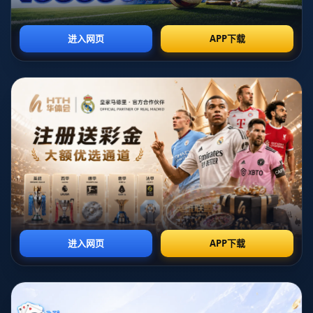
*不该赢的又把该赢的赢了*——这一结果强调了一支被
低估球队的不懈努力。这支名为“小破网”的球队通过精
细的战术布置和顽强的拼搏精神，击败了数支纸面实力
强大的对手，成功突围。然而，他们的成功绝非偶然，
而是多方面因素共同作用的结果。
首先，小破网的主教练在比赛前认真分析对手的不足之
处，制定了针对性的策略。这种策略的有效实施，需要
球员的高度执行力和默契配合。此外，球队的心理素质
亦成为制胜关键。在面对强敌时，他们化压力为动力，
坚定信念，从未放弃。
**2. 竞技场的不确定性与魅力**
竞技场上充满不确定性，这正是体育运动的魅力所在。
有时候，纸面实力并不等同于赛场表现，战术得当、心