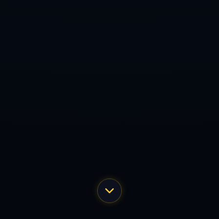
电话：0832-7457666
地址：天津市市辖区东丽区航空新城
微信客服
微信客服
必威体育
Copyright 2024
必威体育- betway必威官网 - 必威中国APP
All Rights
by
必威体育