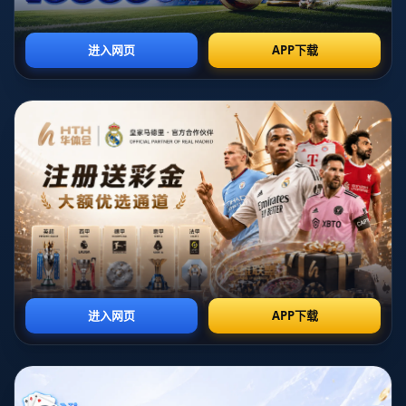
的风险与收益，并为制定训练计划提供科学依据。因
此，对于任何球队而言，体检都应该严谨且科学。
**湖人队的体检决策**
具体到湖人队的情况，围绕着在此前一次关于球员马威
的体检决策，经纪人指出其不通过体检的决定受到质
疑。*多位全美知名医生在评估马威的健康状况后，一
致认为他的身体机能并未达到不能通过体检的程度。*
在这些医生看来，湖人队的决定可能过于谨慎，这对于
马威这样的球员会产生不利的职业发展影响。
**案例分析：体检决策失误的影响**
在体育史上，确实曾经出现过因为体检决策而导致重要
球员无法签约或交易失败的案例。例如，有一位名叫