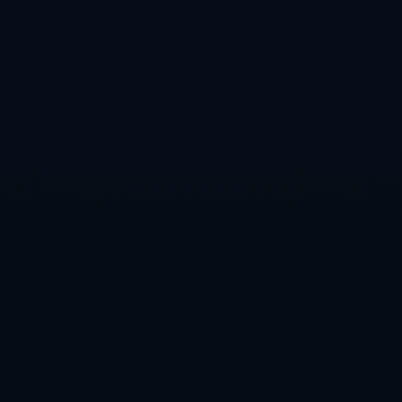
推荐新闻
2026-08-08
2026-08-08
新华社消息｜九部门出台意见明确认定家庭暴力事实的基本证据.
德國杯16強波鴻1-2多特蒙德 詹中圈得球吊射羅伊斯空門推射助大黃蜂晉級下一輪.
查看详情
查看详情