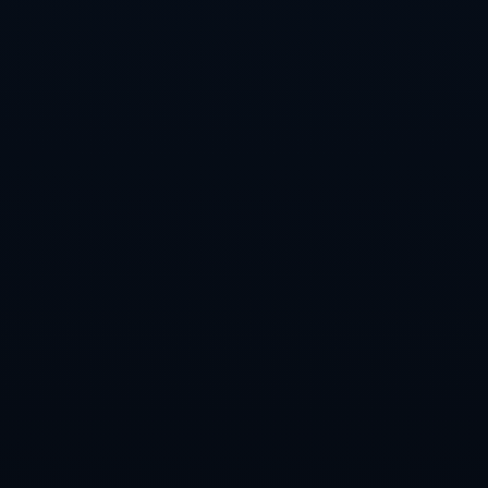
2026-08-09
2026-08-09
1-4敗給布萊頓後 水晶宮或將更換主帥霍奇森.
第二十三届环湖赛第七日 土耳其TOTO车队车手首获赛段冠军.
查看详情
查看详情