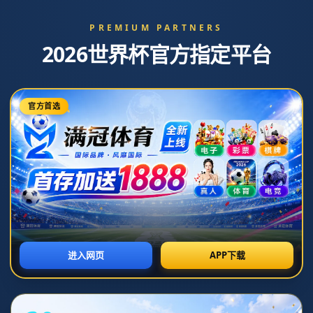
佩蒂特：阿森納渴望單季攻
入30球前鋒！伊薩克合乎他
們需求！.