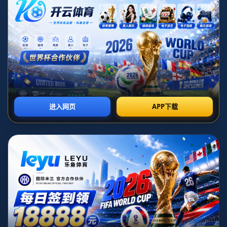
标签：
必威体育
2026-01-26T18:31:47+08:00


**阿森纳的进攻梦想：单季攻入30球前锋是他们的渴
望**
在足球世界里，每支球队都希望拥有一位高效的**前锋
**，在单季中能攻入30球是一件多么令人振奋的事。
阿森纳，这支英超豪门，正迫切寻觅这样一位射手。**
佩蒂特**的观察和分析指出，伊萨克正是这个完美契合
阿森纳需求的球员。