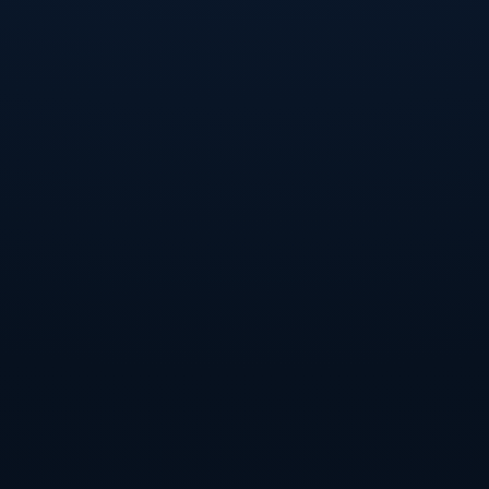
国家队的表现也显示了他在大场面下的沉着和冷静，他
不仅能够在前场制造威胁，也会在防守时回撤帮助球
队。他灵活的跑位和比赛中的适应能力使他成为现代足
球**多面手**的典范。
**对比阿森纳现有阵容**
阿森纳现有的攻击线中，虽然有一些具备潜力的球员，