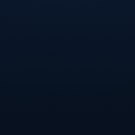
行，帶來可觀的經濟效益。NBA選擇將杯賽冠軍賽放在
這裡，無疑是希望借助其成熟的賽事運營經驗，將杯賽
打造成一個現象級盛事。
### **案例：對球隊和球員有何影響？**