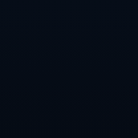
推荐新闻
2026-08-09
2026-08-09
财经聚焦｜政策加力，城市更新提速.
水慶霞發表告別感言 足協將仔細權衡做出決定.