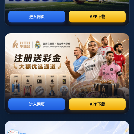
似於歐洲足球的杯賽，增加了球隊間額外競爭模式，同
時也設置了極具吸引力的獎金機制。根據賽制規則，每
場勝利都為球隊及球員帶來不菲的獎勵，其中冠軍球隊
的每名球員最高可獲50萬美元的額外獎金。
維金斯的表態道出了許多球員的心聲：在常規賽之外增
加的杯賽，不僅能讓他們提高競技狀態，也為職業生涯
增加一次贏取高額回報的寶貴機會。賽制的最終階段將
在拉斯維加斯舉行，這座“娛樂之都”擁有無可比擬的吸
引力，無論是商業價值還是文化氛圍，都將為杯賽增添
一層獨特的光環。
### **競技與經濟的雙贏效果**
**勝利意味著更多的獎金**。這個簡單直接的邏輯，
正是NBA新杯賽的核心驅動力。與傳統常規賽不同，杯