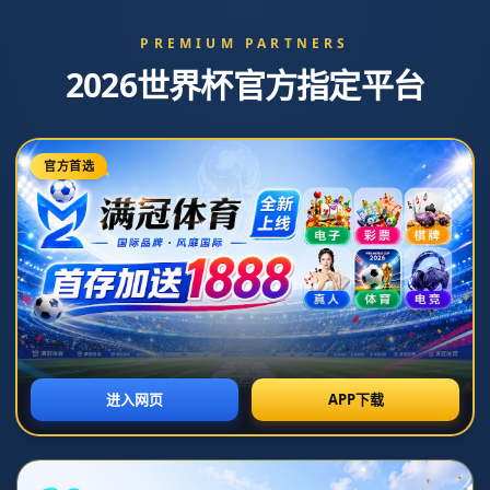
“决胜巴黎·绽放奥运——奥运
冠军面对面”巡回宣讲（山东
站）圆满落幕.