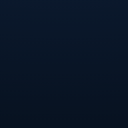
**为什么会出现这样的情况？**
从比赛情况来看，中国选手在**技术实力**上有可圈
可点之处，但仍需提高稳定性和心理素质。具体分析，
比如在与某些欧洲及南美选手对战时，中国选手显现出
了一定的被动，面对对手的猛烈攻势时，失误频发，最
终导致败北。一个典型的例子是，在首轮对决中，中国
选手小黄面对排名世界第40位的选手时，因为心理压力
过大，未能保持良好的竞技状态，最终遗憾出局。