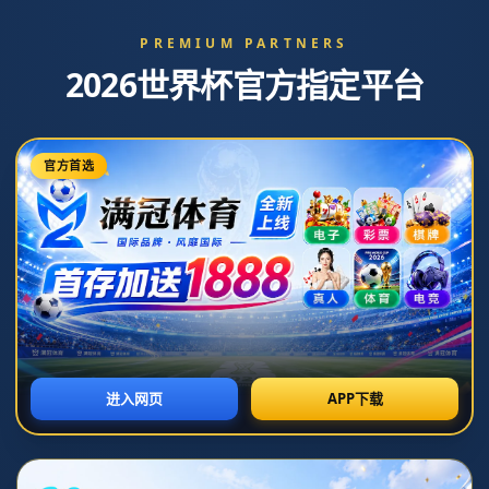
世界公开赛：中国2胜4负，
首爆大冷世界第10一轮游！
64强决出6席.