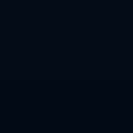
網民以同一方式恥笑｜英超.
拉莫斯離