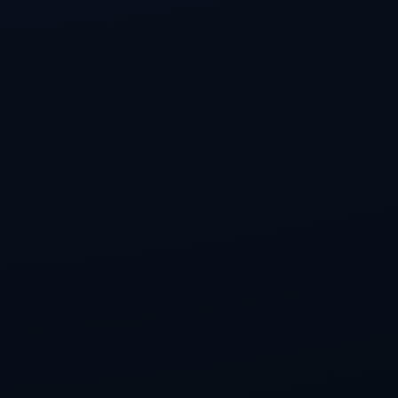
己球隊核心地位只是時間問題。從莫蘭特本
時，未來，他只可能更加閃耀。