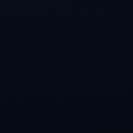
隊？拉莫斯皇馬矛盾已久.