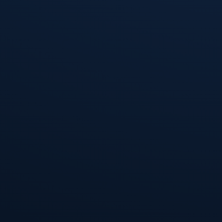
這樣的表現讓莫蘭特的價值再一次得到了
“球隊在陷入困境時，莫蘭特總能站出來改
### **關鍵表現如何改變比賽？**
讓我們回顧這場經典對決的情況。在比賽
過穩定的**中遠距離投籃精確打擊**，
亂。
值得一提的是，他並非只是一位得分手。
說話，而是實實在在改變了比賽進程。
### **比盧普斯點評背後的意義**
比盧普斯這樣的球場傳奇並不輕易稱讚一