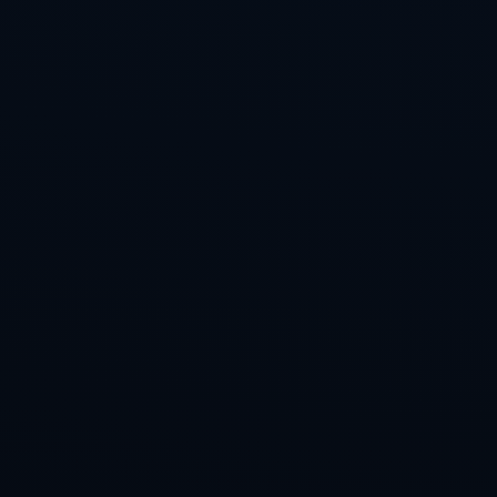
車路士翼鋒涉服禁藥被停賽 冷板王出事