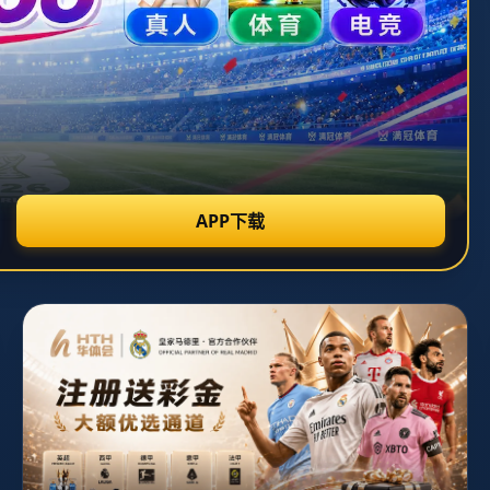
标签：
必威体育
2026-01-26T18:31:47+08:00


他狀態極佳，是球隊的關鍵角色**
於自己的高光時刻，然而像莫蘭特這種能夠穩定輸出驚人表現的年
20分的成績讓對手防線措手不及。作為曾經的總決賽MVP，比
鍵角色**。這一番言論無疑再次點燃了眾人對莫蘭特的熱議，
進攻爆發力和場上領導力。他不僅擁有**精準的控球能力**
20分，進攻手段更是多樣化，包括跳投、中距離急停以及突破上