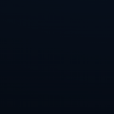
移的多重原因对我们理解足球运动的变化
2025年春节假期小客车上高
推荐新闻