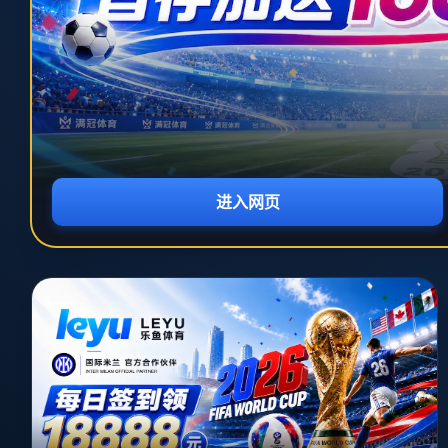
**球员去沙特踢球：金钱的诱惑还是职业的
近来，关于伊哈洛炮轰C罗的新闻引起了
球员迁移背后的真实原因。*金钱的驱动
在当今职业足球中，*高额的薪资*和*赞
质量和国际知名度，提高观众兴趣和商业
惑。伊哈洛的观点，虽然直言不讳，却也
然而，**仅仅将球员迁移归结于金钱，未
务利益外，他看重的也许还有全新的*文
式，以及延续自己职业生涯的新机遇。
从另一个角度看，*职业足球运动员*的职