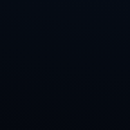
2026-08-08
2026-08-0
皮爾斯談湖人本季焦點在父子共演而非勝負 交易AD以讓布朗尼出戰.
查看详情
查看详情
手机：18546889008
电话：0832-7457666
地址：天津市市辖区东丽区航空新城