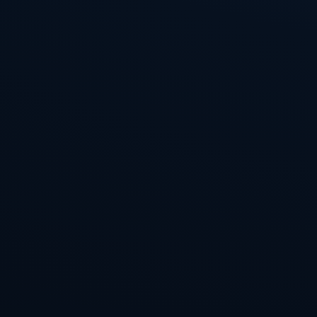
不可否认，*金钱因素*在球员职业选择
面上将其简单化，显然是不够全面和公平
总之，虽然伊哈洛对C罗的批评可能部分