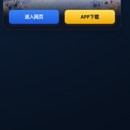
和中东的职业足球市场潜力巨大。去新的联赛
推广。而在这过程中，他不仅实现了自我价