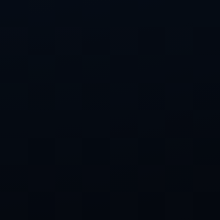
2026-08-08
[赛后]EDG.M 1-1 Hero：落尘马超七进七出，Hero优势平推扳平比分7亮12回复.
馬競簽下切爾西中場加拉格爾，轉會費4200萬歐元.
查看详情
于
产品
新闻
联系
系电话
832-7457666
客服QQ