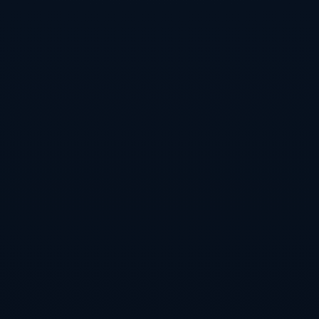
**桑德蘭長期的品牌吸引力衰退，是屢屢在轉會市場碰
壁的根本原因。**在輝煌的英超時代，該隊擁有廣泛的
球迷基礎與市場號召力。然而，隨著近幾季的表現不
佳，升降級局面以及缺乏穩定的投資方向，這都讓更多
潛在引援對象對桑德蘭的未來失去了信心。以卡昂交易
為例，即使經濟條件談妥，其前鋒也可能擔心自己在桑
德蘭未來面臨降級風險，從而影響職業生涯的發展選
擇。
案例對照另一支英冠球隊布倫特福德就更為鮮明。儘管