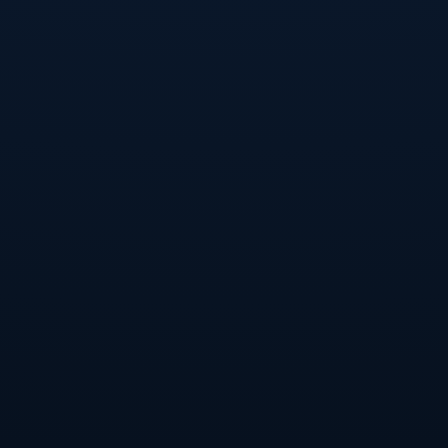
無法完成，原因在於雙方就轉會費和合同細節問題談不
攏。
其中一個值得關注的細節是，卡昂方面認為這位年輕前
鋒未來的市場價值不可估量，因此堅持要求加入多項附
加條款，而桑德蘭則希望以更低成本完成交易。多輪博
弈後，這筆看似「可行」的引援最終胎死腹中。雖然卡
昂和桑德蘭的身價差距不及姆巴佩，但這起交易失敗的
根源依然反映出黑貓在轉會談判中的策略欠缺靈活性。
---
### **缺乏吸引力：桑德蘭的品牌困境**